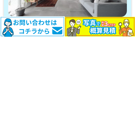
【プロが教える】不用品と不要品の違いを理解して
いますか？不用品回収で役に立つ情報をご紹介
運営者
中日金属工業株式会社
豊橋市一般廃棄物収集運搬業許可
豊橋指令環廃第24-4号
産業廃棄物収集運搬業許可
第02300163683号